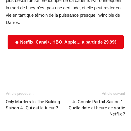
plus besoin de se préoccuper de sa cadette. Par conséquent,
la mort de Lucy n’est pas une certitude, et elle peut rester en
vie en tant que témoin de la puissance presque invincible de
Darros.
🔥 Netflix, Canal+, HBO, Apple… à partir de 29,99€
Facebook
X
WhatsApp
Email
Article précédent
Article suivant
Only Murders In The Building
Un Couple Parfait Saison 1 :
Saison 4 : Qui est le tueur ?
Quelle date et heure de sortie
Netflix ?