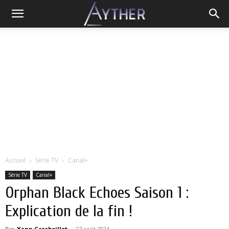
Accueil
Série TV
Canal+
Série TV
Canal+
Orphan Black Echoes Saison 1 :
Explication de la fin !
Par
Yann Grosboillot
-
27 août 2024