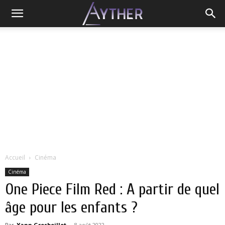
Accueil
Cinéma
Cinéma
One Piece Film Red : A partir de quel
âge pour les enfants ?
Par
Yann Grosboillot
-
8 août 2022