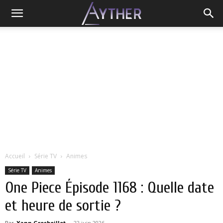
Accueil
Série TV
Animes
Série TV
Animes
One Piece Épisode 1168 : Quelle date
et heure de sortie ?
Par
Yann Grosboillot
-
22 juin 2026