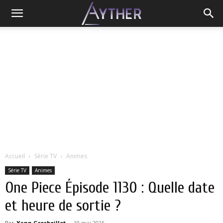
Accueil
Série TV
Animes
Série TV
Animes
One Piece Épisode 1130 : Quelle date
et heure de sortie ?
Par
Yann Grosboillot
-
19 mai 2025