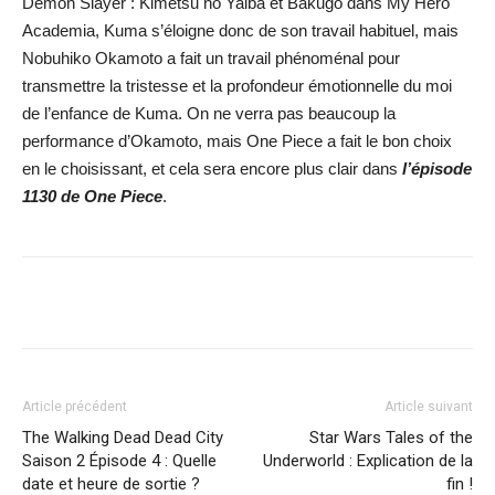
Demon Slayer : Kimetsu no Yaiba et Bakugo dans My Hero
Academia, Kuma s’éloigne donc de son travail habituel, mais
Nobuhiko Okamoto a fait un travail phénoménal pour
transmettre la tristesse et la profondeur émotionnelle du moi
de l’enfance de Kuma. On ne verra pas beaucoup la
performance d’Okamoto, mais One Piece a fait le bon choix
en le choisissant, et cela sera encore plus clair dans
l’épisode
1130 de One Piece
.
Facebook
X
WhatsApp
Email
Article précédent
Article suivant
The Walking Dead Dead City
Star Wars Tales of the
Saison 2 Épisode 4 : Quelle
Underworld : Explication de la
date et heure de sortie ?
fin !