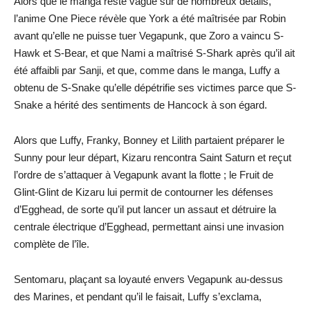
Alors que le manga reste vague sur de nombreux détails,
l’anime One Piece révèle que York a été maîtrisée par Robin
avant qu’elle ne puisse tuer Vegapunk, que Zoro a vaincu S-
Hawk et S-Bear, et que Nami a maîtrisé S-Shark après qu’il ait
été affaibli par Sanji, et que, comme dans le manga, Luffy a
obtenu de S-Snake qu’elle dépétrifie ses victimes parce que S-
Snake a hérité des sentiments de Hancock à son égard.
Alors que Luffy, Franky, Bonney et Lilith partaient préparer le
Sunny pour leur départ, Kizaru rencontra Saint Saturn et reçut
l’ordre de s’attaquer à Vegapunk avant la flotte ; le Fruit de
Glint-Glint de Kizaru lui permit de contourner les défenses
d’Egghead, de sorte qu’il put lancer un assaut et détruire la
centrale électrique d’Egghead, permettant ainsi une invasion
complète de l’île.
Sentomaru, plaçant sa loyauté envers Vegapunk au-dessus
des Marines, et pendant qu’il le faisait, Luffy s’exclama,