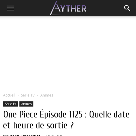
Accueil
Série TV
Animes
Série TV
Animes
One Piece Épisode 1125 : Quelle date
et heure de sortie ?
Par
Yann Grosboillot
-
9 avril 2025