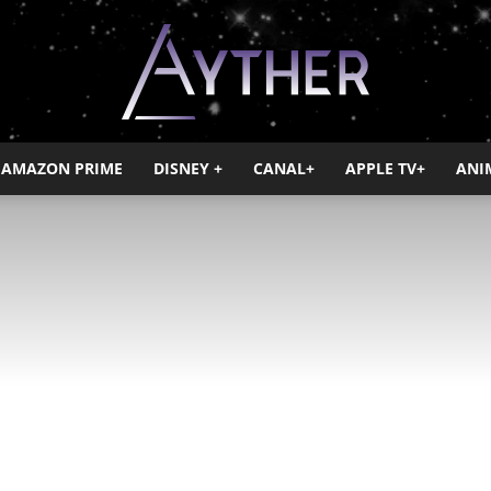
AMAZON PRIME
DISNEY +
CANAL+
APPLE TV+
ANI
Ayther