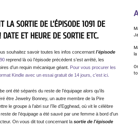
A
 LA SORTIE DE L’ÉPISODE 1091 DE
Ma
 DATE ET HEURE DE SORTIE ETC.
Ja
Ma
ous souhaitez savoir toutes les infos concernant
l’épisode
la 
090
reprend là où l’épisode précédent s’est arrêté, les
On
ires d’un requin mécanique géant.
Pour vous procurer les
to
ormat Kindle avec un essai gratuit de 14 jours, c’est ici.
e ont été séparés du reste de l’équipage alors qu’ils
véré être Jewelry Bonney, un autre membre de la Pire
e le groupe à l’abri sur l’île d’Egghead, où vit le célèbre
 reste de l’équipage a été sauvé par une femme à bord d’un
cteur. On vous dit tout concernant la
sortie de l’épisode