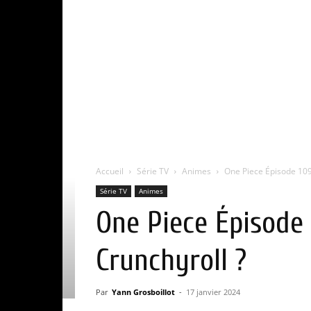
Accueil
Série TV
Animes
One Piece Épisode 1091
Série TV
Animes
One Piece Épisode 
Crunchyroll ?
Par
Yann Grosboillot
-
17 janvier 2024