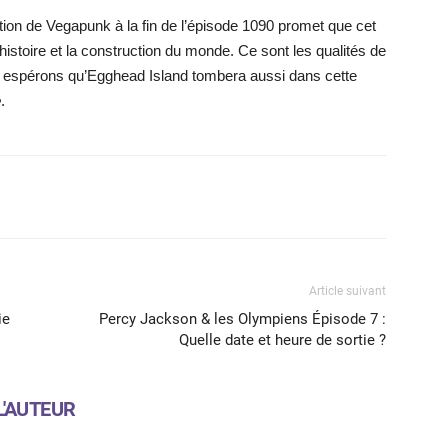
ation de Vegapunk à la fin de l’épisode 1090 promet que cet
’histoire et la construction du monde. Ce sont les qualités de
s espérons qu’Egghead Island tombera aussi dans cette
e
.
X
WhatsApp
Email
Article suivant
ie
Percy Jackson & les Olympiens Épisode 7 :
Quelle date et heure de sortie ?
L'AUTEUR