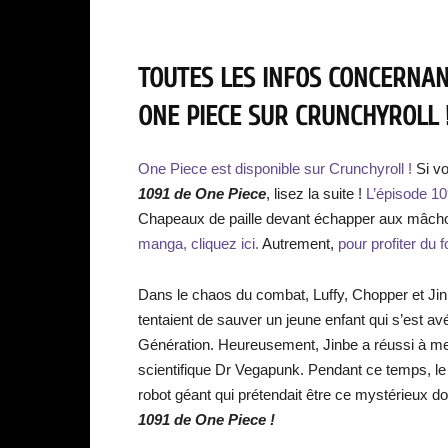
TOUTES LES INFOS CONCERNANT
ONE PIECE SUR CRUNCHYROLL !
One Piece est disponible sur Crunchyroll !
Si v
1091 de One Piece
, lisez la suite !
L’épisode 1
Chapeaux de paille devant échapper aux mâcho
manga, cliquez ici.
Autrement,
pour profiter du f
Dans le chaos du combat, Luffy, Chopper et Jinb
tentaient de sauver un jeune enfant qui s’est a
Génération. Heureusement, Jinbe a réussi à mettr
scientifique Dr Vegapunk. Pendant ce temps, le
robot géant qui prétendait être ce mystérieux do
1091 de One Piece !