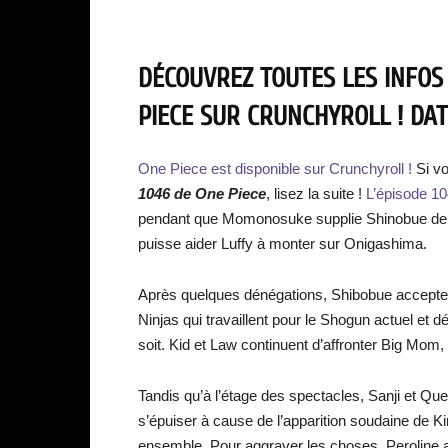
DÉCOUVREZ TOUTES LES INFOS
PIECE SUR CRUNCHYROLL ! DAT
One Piece est disponible sur Crunchyroll !
Si v
1046 de One Piece
, lisez la suite !
L’épisode 1
pendant que Momonosuke supplie Shinobue de se
puisse aider Luffy à monter sur Onigashima.
Après quelques dénégations, Shibobue accepte, 
Ninjas qui travaillent pour le Shogun actuel et dé
soit. Kid et Law continuent d’affronter Big Mom,
Tandis qu’à l’étage des spectacles, Sanji et Q
s’épuiser à cause de l’apparition soudaine de King
ensemble. Pour aggraver les choses, Peroline a