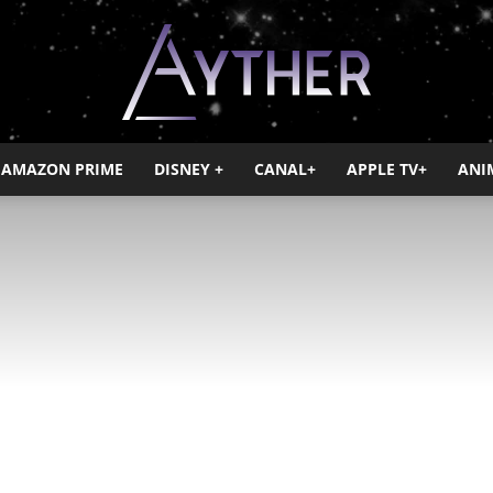
AMAZON PRIME
DISNEY +
CANAL+
APPLE TV+
ANI
Ayther