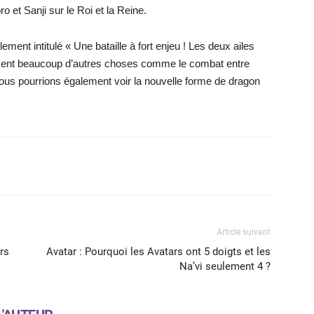
et Sanji sur le Roi et la Reine.
ement intitulé « Une bataille à fort enjeu ! Les deux ailes
alement beaucoup d’autres choses comme le combat entre
nous pourrions également voir la nouvelle forme de dragon
X
WhatsApp
Email
Article suivant
rs
Avatar : Pourquoi les Avatars ont 5 doigts et les
Na’vi seulement 4 ?