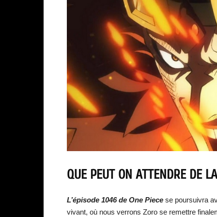
QUE PEUT ON ATTENDRE DE LA
L’épisode 1046 de One Piece
se poursuivra a
vivant, où nous verrons Zoro se remettre final