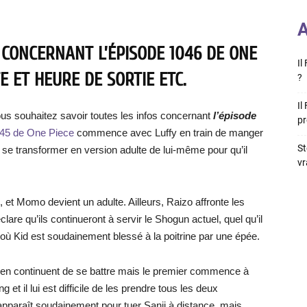
A
 CONCERNANT L’ÉPISODE 1046 DE ONE
Il
E ET HEURE DE SORTIE ETC.
?
Il
ous souhaitez savoir toutes les infos concernant
l’épisode
pr
045 de One Piece
commence avec Luffy en train de manger
St
 transformer en version adulte de lui-même pour qu’il
vr
et Momo devient un adulte. Ailleurs, Raizo affronte les
clare qu’ils continueront à servir le Shogun actuel, quel qu’il
 où Kid est soudainement blessé à la poitrine par une épée.
ueen continuent de se battre mais le premier commence à
 et il lui est difficile de les prendre tous les deux
pparaît soudainement pour tuer Sanji à distance, mais