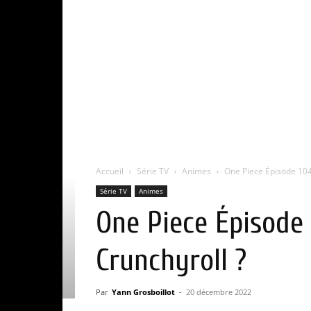
Accueil
Série TV
Animes
One Piece Épisode 1046
Série TV
Animes
One Piece Épisode 
Crunchyroll ?
Par
Yann Grosboillot
-
20 décembre 2022