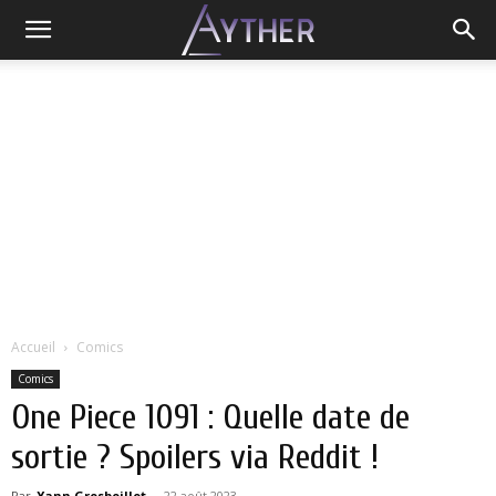
Accueil
Comics
Comics
One Piece 1091 : Quelle date de
sortie ? Spoilers via Reddit !
Par
Yann Grosboillot
-
22 août 2023