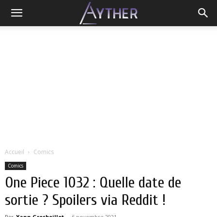
Accueil
Comics
Comics
One Piece 1032 : Quelle date de
sortie ? Spoilers via Reddit !
Par
Yann Grosboillot
-
6 novembre 2021