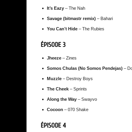
It’s Eazy
– The Nah
Savage (bitmastr remix)
– Bahari
You Can’t Hide
– The Rubies
ÉPISODE 3
Jheeze
– Zines
Somos Chulas (No Somos Pendejas)
– D
Muzzle
– Destroy Boys
The Cheek
– Sprints
Along the Way
– Swayvo
Cocoon
– 070 Shake
ÉPISODE 4