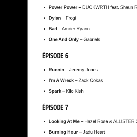
Power Power
– DUCKWRTH feat. Shaun 
Dylan
– Frogi
Bad
– Amder Ryann
One And Only
– Gabriels
ÉPISODE 6
Runnin
– Jeremy Jones
I’m A Wreck
– Zack Cokas
Spark
– Kilo Kish
ÉPISODE 7
Looking At Me
– Hazel Rose & ALLISTER 
Burning Hour
– Jadu Heart