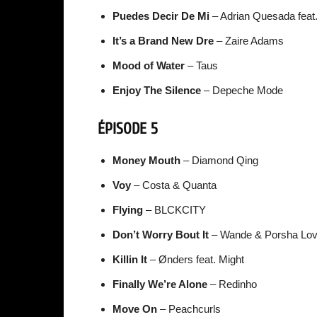
Puedes Decir De Mi
– Adrian Quesada fea
It’s a Brand New Dre
– Zaire Adams
Mood of Water
– Taus
Enjoy The Silence
– Depeche Mode
ÉPISODE 5
Money Mouth
– Diamond Qing
Voy
– Costa & Quanta
Flying
– BLCKCITY
Don’t Worry Bout It
– Wande & Porsha Lo
Killin It
– Ønders feat. Might
Finally We’re Alone
– Redinho
Move On
– Peachcurls