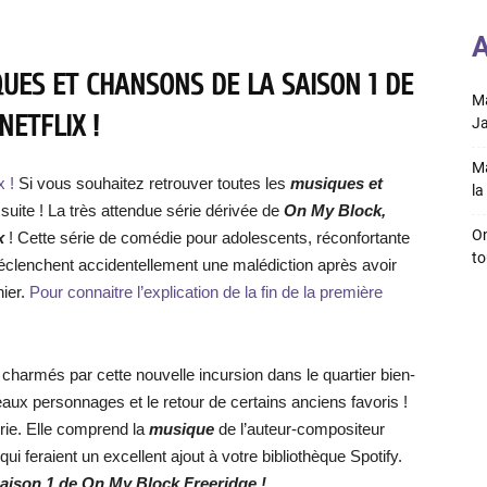
A
UES ET CHANSONS DE LA SAISON 1 DE
Ma
ETFLIX !
Ja
Ma
x !
Si vous souhaitez retrouver toutes les
musiques et
la 
a suite ! La très attendue série dérivée de
On My Block,
On
ix
! Cette série de comédie pour adolescents, réconfortante
to
 déclenchent accidentellement une malédiction après avoir
nier.
Pour connaitre l’explication de la fin de la première
harmés par cette nouvelle incursion dans le quartier bien-
eaux personnages et le retour de certains anciens favoris !
rie. Elle comprend la
musique
de l’auteur-compositeur
qui feraient un excellent ajout à votre bibliothèque Spotify.
aison 1 de On My Block Freeridge !