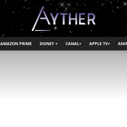
AMAZON PRIME
DISNEY +
CANAL+
APPLE TV+
ANI
Ayther