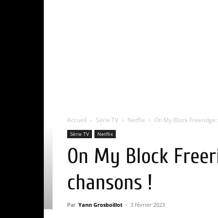
Accueil
Série TV
Netflix
On My Block Freeridge :
Série TV
Netflix
On My Block Freeri
chansons !
Par
Yann Grosboillot
-
3 février 2023