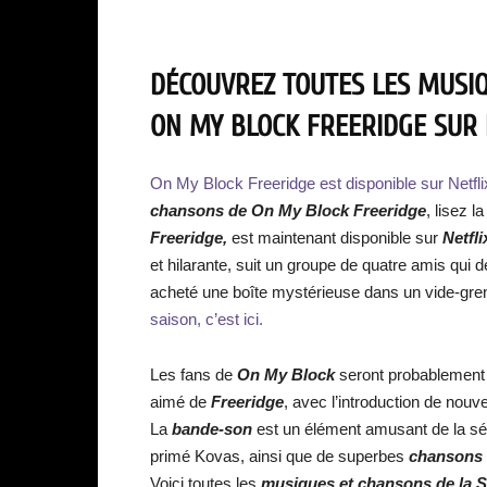
DÉCOUVREZ TOUTES LES MUSIQ
ON MY BLOCK FREERIDGE SUR N
On My Block Freeridge est disponible sur Netfli
chansons de On My Block Freeridge
, lisez l
Freeridge,
est maintenant disponible sur
Netfl
et hilarante, suit un groupe de quatre amis qui
acheté une boîte mystérieuse dans un vide-gre
saison, c’est ici.
Les fans de
On My Block
seront probablement c
aimé de
Freeridge
, avec l’introduction de nouv
La
bande-son
est un élément amusant de la sé
primé Kovas, ainsi que de superbes
chansons
Voici toutes les
musiques et chansons de la S