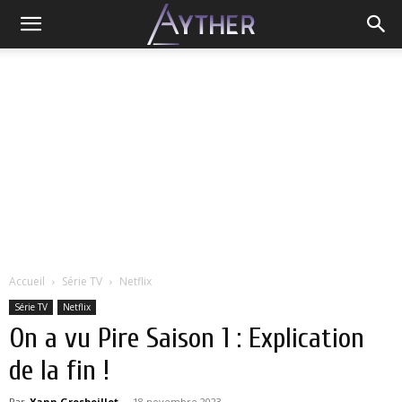
Accueil
Série TV
Netflix
Série TV
Netflix
On a vu Pire Saison 1 : Explication
de la fin !
Par
Yann Grosboillot
-
18 novembre 2023