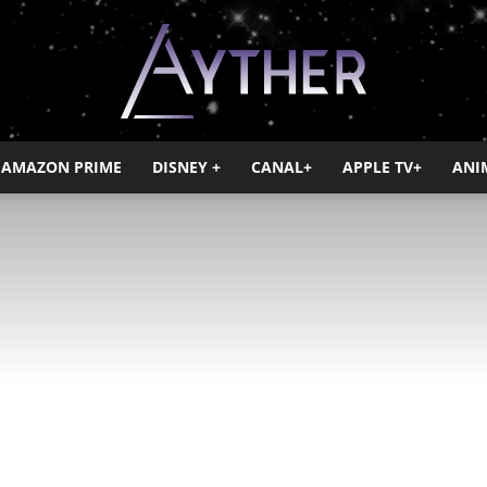
AMAZON PRIME
DISNEY +
CANAL+
APPLE TV+
ANI
Ayther