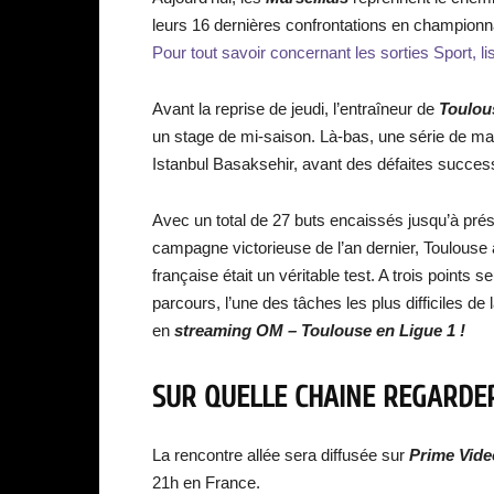
leurs 16 dernières confrontations en champion
Pour tout savoir concernant les sorties Sport, li
Avant la reprise de jeudi, l’entraîneur de
Toulou
un stage de mi-saison. Là-bas, une série de ma
Istanbul Basaksehir, avant des défaites success
Avec un total de 27 buts encaissés jusqu’à prés
campagne victorieuse de l’an dernier, Toulouse a
française était un véritable test. A trois points 
parcours, l’une des tâches les plus difficiles de
en
streaming
OM – Toulouse
en Ligue 1 !
SUR QUELLE CHAINE REGARD
La rencontre allée sera diffusée sur
Prime Vide
21h en France.