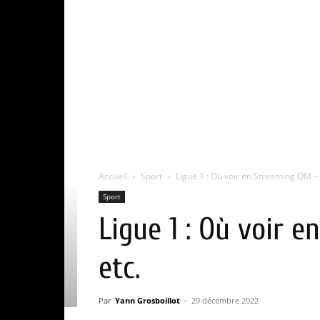
Accueil
Sport
Ligue 1 : Où voir en Streaming OM – 
Sport
Ligue 1 : Où voir 
etc.
Par
Yann Grosboillot
-
29 décembre 2022