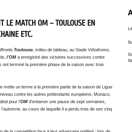
A
NT LE MATCH OM – TOULOUSE EN
Le
CHAINE ETC.
Su
affronte
Toulouse
, milieu de tableau, au Stade Vélodrome,
Qu
de,
l’OM
a enregistré des victoires successives contre
S
 ont terminé la première phase de la saison avec trois
 mette un terme à la première partie de la saison de Ligue
 niveau contre les autres prétendants européens, Monaco,
déal pour l’
OM
d’entamer une pause de sept semaines,
e l’automne, au cours de laquelle il a perdu trois de ses cinq
 de la compétition face à leur adversaire préféré : lors de