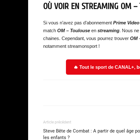
OÙ VOIR EN STREAMING
OM – 
Si vous n’avez pas d’abonnement
Prime Video
match
OM – Toulouse
en
streaming
. Nous ne 
chaines. Cependant, vous pourrez trouver
OM –
notamment streamonsport !
🔥 Tout le sport de CANAL+, b
Facebook
Partager
Article précédent
Steve Bête de Combat : A partir de quel âge p
les enfants ?