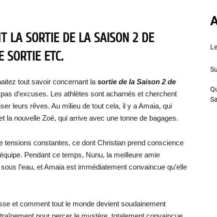
A
 LA SORTIE DE LA SAISON 2 DE
Le
E SORTIE ETC.
Su
itez tout savoir concernant la
sortie de la Saison 2 de
Qu
y a pas d’excuses. Les athlètes sont acharnés et cherchent
S
er leurs rêves. Au milieu de tout cela, il y a Amaia, qui
et la nouvelle Zoé, qui arrive avec une tonne de bagages.
de tensions constantes, ce dont Christian prend conscience
n équipe. Pendant ce temps, Nunu, la meilleure amie
e sous l’eau, et Amaia est immédiatement convaincue qu’elle
asse et comment tout le monde devient soudainement
traînement pour percer le mystère, totalement convaincue