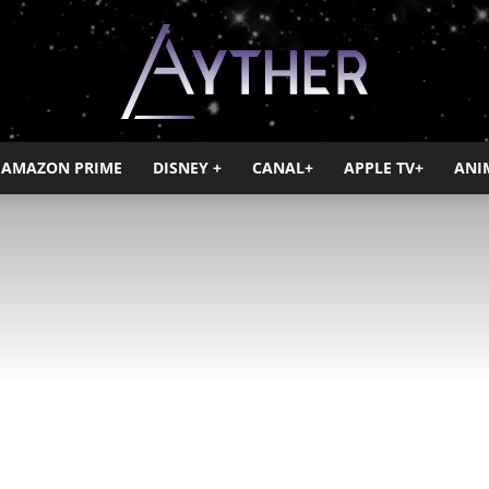
AMAZON PRIME
DISNEY +
CANAL+
APPLE TV+
ANI
Ayther