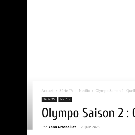
Accueil
Série TV
Netflix
Olympo Saison 2 : Quelle
Série TV
Netflix
Olympo Saison 2 : Q
Par
Yann Grosboillot
-
20 juin 2025