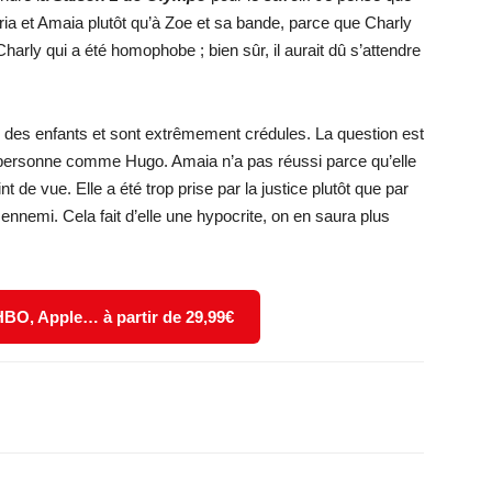
Nuria et Amaia plutôt qu’à Zoe et sa bande, parce que Charly
harly qui a été homophobe ; bien sûr, il aurait dû s’attendre
e des enfants et sont extrêmement crédules. La question est
e personne comme Hugo. Amaia n’a pas réussi parce qu’elle
 de vue. Elle a été trop prise par la justice plutôt que par
nnemi. Cela fait d’elle une hypocrite, on en saura plus
 HBO, Apple… à partir de 29,99€
X
WhatsApp
Email