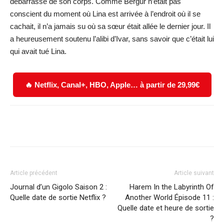
débarrassé de son corps. Comme Bergur n’était pas
conscient du moment où Lina est arrivée à l’endroit où il se
cachait, il n’a jamais su où sa sœur était allée le dernier jour. Il
a heureusement soutenu l’alibi d’Ivar, sans savoir que c’était lui
qui avait tué Lina.
🔥 Netflix, Canal+, HBO, Apple… à partir de 29,99€
Facebook
X
WhatsApp
Email
Article précédent
Article suivant
Journal d’un Gigolo Saison 2 :
Harem In the Labyrinth Of
Quelle date de sortie Netflix ?
Another World Épisode 11 :
Quelle date et heure de sortie
?