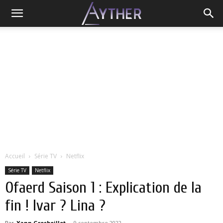
Accueil
Série TV
Netflix
Série TV
Netflix
Ofaerd Saison 1 : Explication de la
fin ! Ivar ? Lina ?
Par
Yann Grosboillot
-
9 septembre 2022