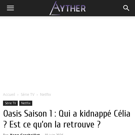
Accueil
Série TV
Netflix
Série TV
Netflix
Oasis Saison 1 : Qui a kidnappé Célia
? Est ce qu’on la retrouve ?
Par
Yann Grosboillot
-
19 juin 2026