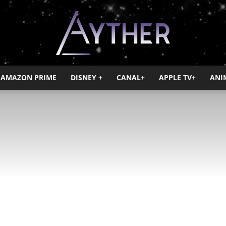
AMAZON PRIME
DISNEY +
CANAL+
APPLE TV+
ANI
Ayther