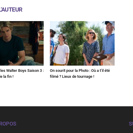
L'AUTEUR
les Walter Boys Saison 3 :
On sourit pour la Photo : Où a t’il été
 la fin !
filmé ? Lieux de tournage !
PROPOS
S