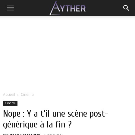
Accueil
Cinéma
Cinéma
Nope : Y a t’il une scène post-
générique à la fin ?
Par
Yann Grosboillot
-
9 août 2022