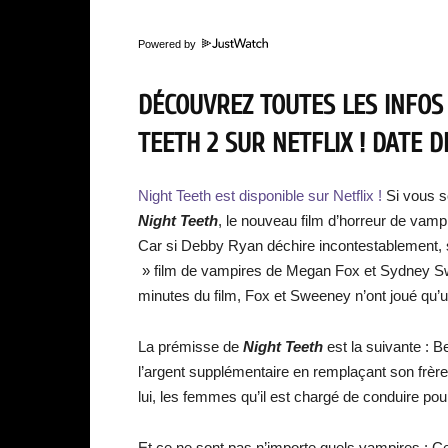
Powered by
DÉCOUVREZ TOUTES LES INFOS
TEETH 2 SUR NETFLIX ! DATE 
Night Teeth est disponible sur Netflix !
Si vous s
Night Teeth
, le nouveau film d’horreur de vampi
Car si Debby Ryan déchire incontestablement,
» film de vampires de Megan Fox et Sydney Sw
minutes du film, Fox et Sweeney n’ont joué qu’
La prémisse de
Night Teeth
est la suivante : B
l’argent supplémentaire en remplaçant son frè
lui, les femmes qu’il est chargé de conduire pou
Et ce ne sont pas n’importe quels vampires : Ce