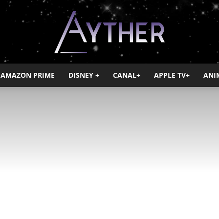
AMAZON PRIME
DISNEY +
CANAL+
APPLE TV+
ANI
Ayther