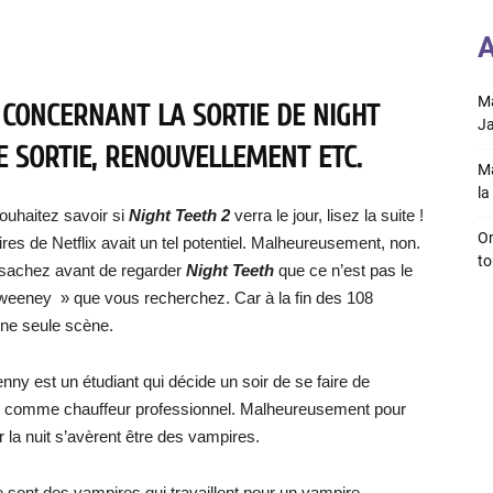
A
Ma
 CONCERNANT LA SORTIE DE NIGHT
Ja
DE SORTIE, RENOUVELLEMENT ETC.
Ma
la 
ouhaitez savoir si
Night Teeth 2
verra le jour, lisez la suite !
On
res de Netflix avait un tel potentiel. Malheureusement, non.
to
 sachez avant de regarder
Night Teeth
que ce n’est pas le
eeney » que vous recherchez. Car à la fin des 108
une seule scène.
enny est un étudiant qui décide un soir de se faire de
re comme chauffeur professionnel. Malheureusement pour
r la nuit s’avèrent être des vampires.
 sont des vampires qui travaillent pour un vampire