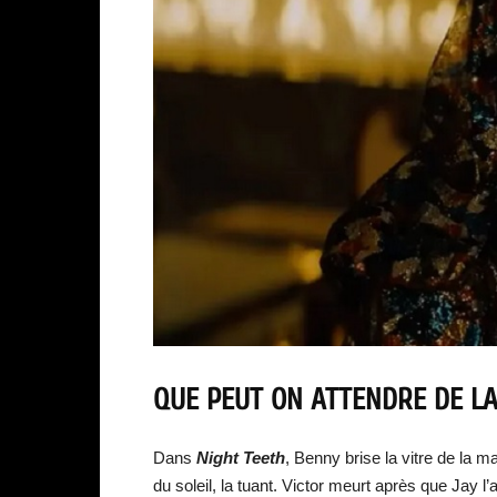
QUE PEUT ON ATTENDRE DE LA 
Dans
Night Teeth
, Benny brise la vitre de la 
du soleil, la tuant. Victor meurt après que Jay l’