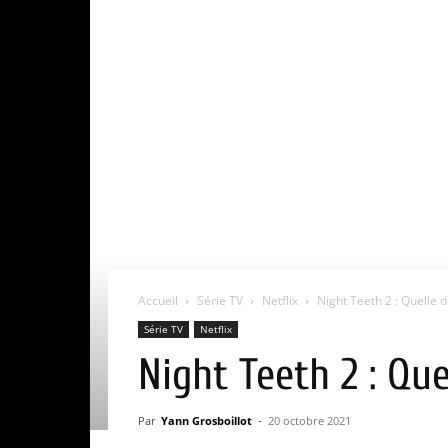
Accueil
Série TV
Netflix
Night Teeth 2 : Quelle da
Série TV
Netflix
Night Teeth 2 : Que
Par
Yann Grosboillot
-
20 octobre 2021