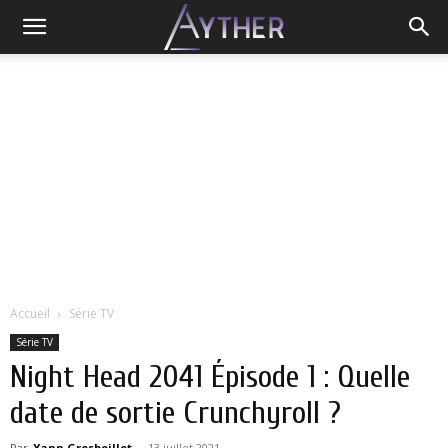
Accueil
Série TV
Série TV
Night Head 2041 Épisode 1 : Quelle
date de sortie Crunchyroll ?
Par
Yann Grosboillot
-
13 juillet 2021