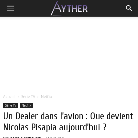
Accueil
Série TV
Netflix
Série TV
Netflix
Un Dealer dans l’avion : Que devient
Nicolas Pisapia aujourd’hui ?
Par
Yann Grosboillot
-
11 juin 2025