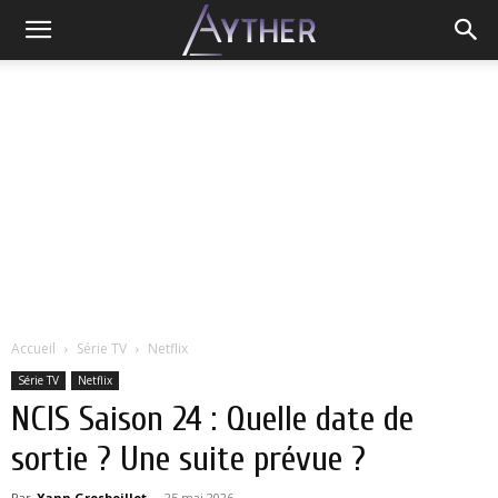
Accueil
Série TV
Netflix
Série TV
Netflix
NCIS Saison 24 : Quelle date de
sortie ? Une suite prévue ?
Par
Yann Grosboillot
-
25 mai 2026