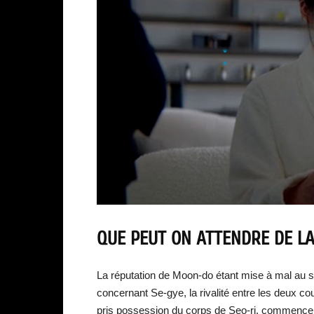
QUE PEUT ON ATTENDRE DE LA
La réputation de Moon-do étant mise à mal au se
concernant Se-gye, la rivalité entre les deux c
pris possession du corps de Seo-ri, commence à