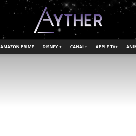
AMAZON PRIME
DISNEY +
CANAL+
APPLE TV+
ANI
Ayther