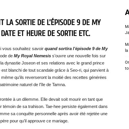
A
 LA SORTIE DE L’ÉPISODE 9 DE MY
Ma
 DATE ET HEURE DE SORTIE ETC.
Ja
Ma
i vous souhaitez savoir
quand sortira l’épisode 9 de My
la 
isode de
My Royal Nemesis
s’ouvre une nouvelle fois sur
On
la dynastie Joseon et ses relations avec le grand prince
to
st blanchi de tout scandale grâce à Seo-ri, qui parvient à
e même qu’ils reverseront la moitié des recettes générées
patrimoine naturel de l’île de Tamna.
ontée à un dilemme. Elle devait soit mourir en tant que
r témoin de sa trahison. Tae-hee persiste également dans
omme sa conquête personnelle après avoir été rejetée une
-père pour qu’il approuve ce mariage.