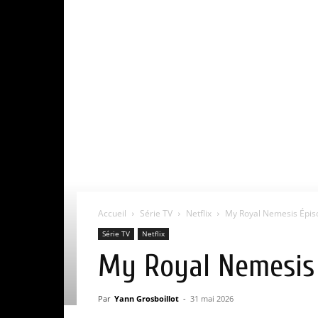
Accueil
Série TV
Netflix
My Royal Nemesis Épisod
Série TV
Netflix
My Royal Nemesis É
Par
Yann Grosboillot
-
31 mai 2026