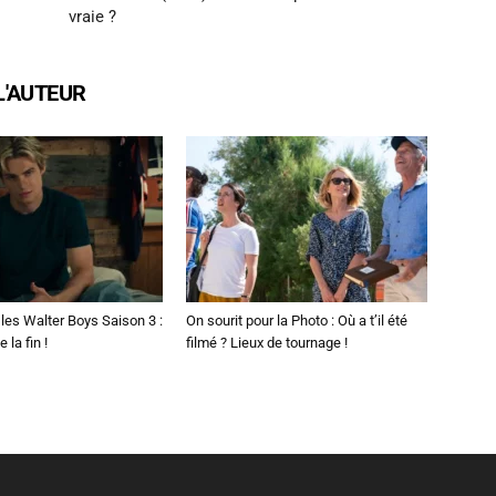
vraie ?
L'AUTEUR
les Walter Boys Saison 3 :
On sourit pour la Photo : Où a t’il été
 la fin !
filmé ? Lieux de tournage !