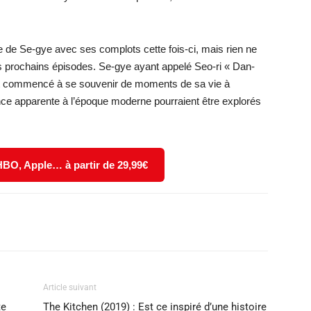
ge de Se-gye avec ses complots cette fois-ci, mais rien ne
les prochains épisodes. Se-gye ayant appelé Seo-ri « Dan-
 ait commencé à se souvenir de moments de sa vie à
e apparente à l’époque moderne pourraient être explorés
 HBO, Apple… à partir de 29,99€
X
WhatsApp
Email
Article suivant
te
The Kitchen (2019) : Est ce inspiré d’une histoire