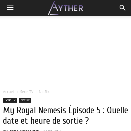
Accueil
Série TV
Netflix
Série TV
Netflix
My Royal Nemesis Épisode 5 : Quelle
date et heure de sortie ?
Par
Yann Grosboillot
-
17 mai 2026