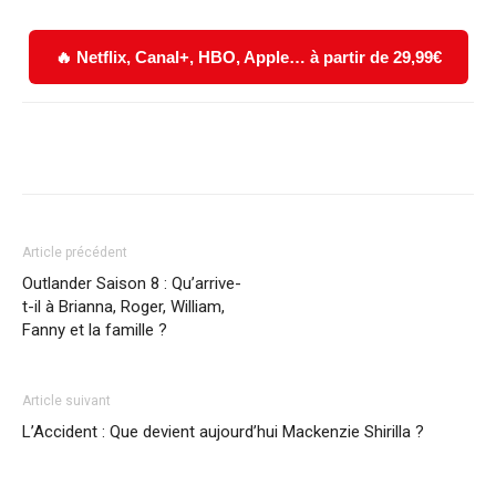
🔥 Netflix, Canal+, HBO, Apple… à partir de 29,99€
Facebook
X
WhatsApp
Email
Article précédent
Outlander Saison 8 : Qu’arrive-
t-il à Brianna, Roger, William,
Fanny et la famille ?
Article suivant
L’Accident : Que devient aujourd’hui Mackenzie Shirilla ?