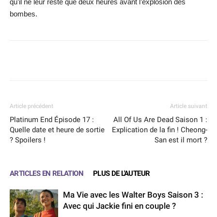
qu’il ne leur reste que deux heures avant l’explosion des
bombes.
Facebook
X
WhatsApp
Email
Article précédent
Article suivant
Platinum End Épisode 17 :
All Of Us Are Dead Saison 1 :
Quelle date et heure de sortie
Explication de la fin ! Cheong-
? Spoilers !
San est il mort ?
ARTICLES EN RELATION
PLUS DE L'AUTEUR
Ma Vie avec les Walter Boys Saison 3 :
Avec qui Jackie fini en couple ?