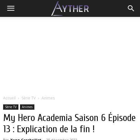
Accueil
Série TV
Animes
Série TV
Animes
My Hero Academia Saison 6 Épisode
13 : Explication de la fin !
Par
Yann Grosboillot
-
25 décembre 2022