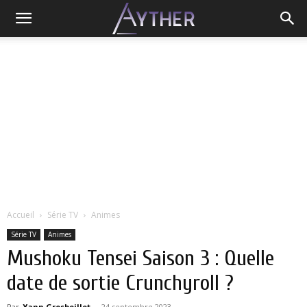
Accueil
Série TV
Animes
Série TV
Animes
Mushoku Tensei Saison 3 : Quelle
date de sortie Crunchyroll ?
Par
Yann Grosboillot
-
24 septembre 2023