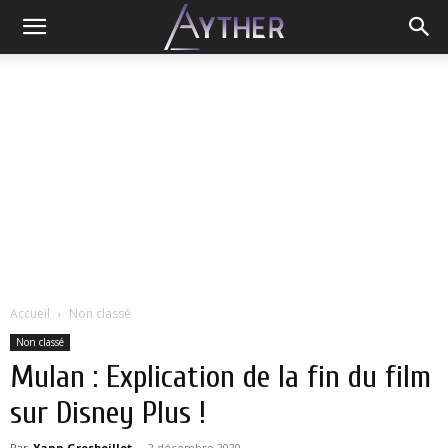
Accueil
Non classé
Non classé
Mulan : Explication de la fin du film
sur Disney Plus !
Par
Yann Grosboillot
-
2 décembre 2020