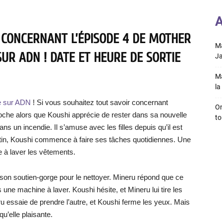
A
 CONCERNANT L’ÉPISODE 4 DE MOTHER
Ma
UR ADN ! DATE ET HEURE DE SORTIE
Ja
Ma
la 
le sur ADN
! Si vous souhaitez tout savoir concernant
On
pproche alors que Koushi apprécie de rester dans sa nouvelle
to
s un incendie. Il s’amuse avec les filles depuis qu’il est
tin, Koushi commence à faire ses tâches quotidiennes. Une
e à laver les vêtements.
 son soutien-gorge pour le nettoyer. Mineru répond que ce
 une machine à laver. Koushi hésite, et Mineru lui tire les
eru essaie de prendre l’autre, et Koushi ferme les yeux. Mais
 qu’elle plaisante.