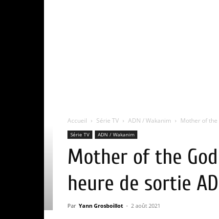
Accueil
Série TV
ADN / Wakanim
Mother of the 
Série TV
ADN / Wakanim
Mother of the Godd
heure de sortie AD
Par
Yann Grosboillot
-
2 août 2021