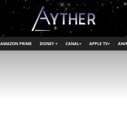
AMAZON PRIME
DISNEY +
CANAL+
APPLE TV+
ANI
Ayther