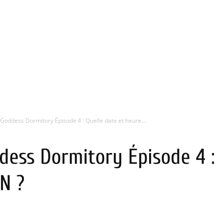
Goddess Dormitory Épisode 4 : Quelle date et heure...
ess Dormitory Épisode 4 : 
N ?