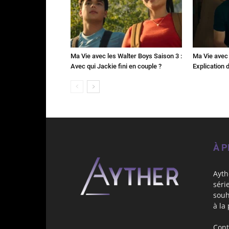
Ma Vie avec les Walter Boys Saison 3 :
Ma Vie avec 
Avec qui Jackie fini en couple ?
Explication de
À 
Ayth
séri
souh
à la
Cont