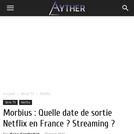
Accueil
Série TV
Netflix
Série TV
Netflix
Morbius : Quelle date de sortie
Netflix en France ? Streaming ?
Par
Yann Grosboillot
-
29 mars 2022