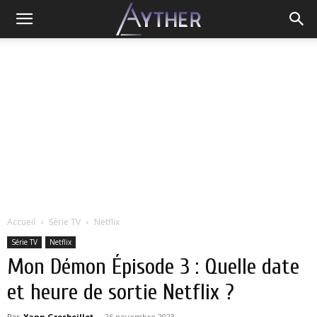
Accueil
Série TV
Netflix
Série TV
Netflix
Mon Démon Épisode 3 : Quelle date
et heure de sortie Netflix ?
Par
Yann Grosboillot
-
26 novembre 2023