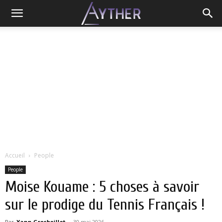
Accueil
People
People
Moise Kouame : 5 choses à savoir
sur le prodige du Tennis Français !
Par
Yann Grosboillot
-
30 mai 2026