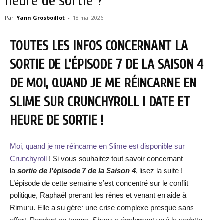
heure de sortie ?
Par
Yann Grosboillot
-
18 mai 2026
TOUTES LES INFOS CONCERNANT LA
SORTIE DE L’ÉPISODE 7 DE LA SAISON 4
DE MOI, QUAND JE ME RÉINCARNE EN
SLIME SUR CRUNCHYROLL ! DATE ET
HEURE DE SORTIE !
Moi, quand je me réincarne en Slime est disponible sur
Crunchyroll
! Si vous souhaitez tout savoir concernant
la
sortie de l’épisode 7 de la Saison 4
, lisez la suite !
L’épisode de cette semaine s’est concentré sur le conflit
politique, Raphaël prenant les rênes et venant en aide à
Rimuru. Elle a su gérer une crise complexe presque sans
effort. Pendant ce temps, Shuna a également volé la vedette