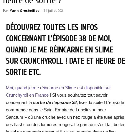
heure de sortie ?
Par
Yann Grosboillot
-
14 juillet 2021
DÉCOUVREZ TOUTES LES INFOS
CONCERNANT L’ÉPISODE 38 DE MOI,
QUAND JE ME RÉINCARNE EN SLIME
SUR CRUNCHYROLL ! DATE ET HEURE DE
SORTIE ETC.
Moi, quand je me réincarne en Slime est disponible sur
Crunchyroll en France
! Si vous souhaitez tout savoir
concernant la
sortie de l’épisode 38
, lisez la suite ! L’épisode
commence dans le Saint Empire de Lubelius « Inner
Sanctum » où une cruche avec un nez rouge a été tuée après
des flashs ou des lumières rouges. Le gars qui s’est fait botter
le cul se demande pourquoi il y a un vampire dans un lieu