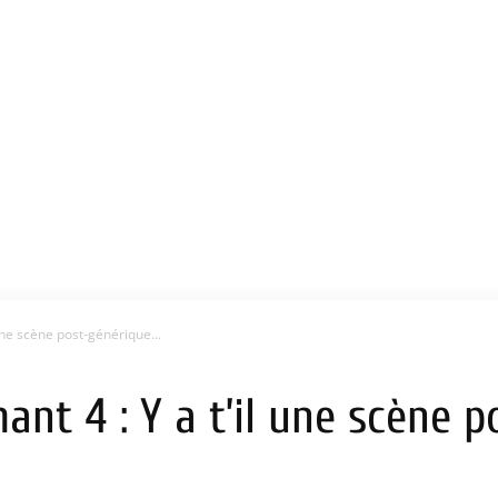
une scène post-générique...
t 4 : Y a t’il une scène p