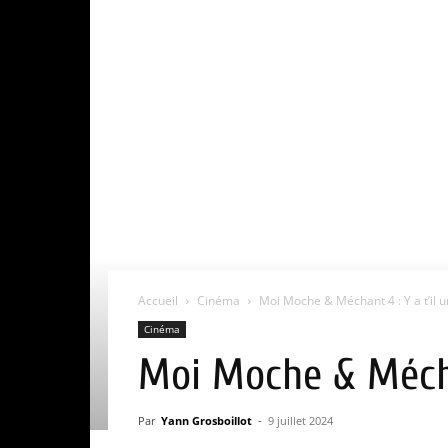
Accueil
Cinéma
Moi Moche & Méchant 4 : Y a t’il 
Cinéma
Moi Moche & Méchan
Par
Yann Grosboillot
-
9 juillet 2024