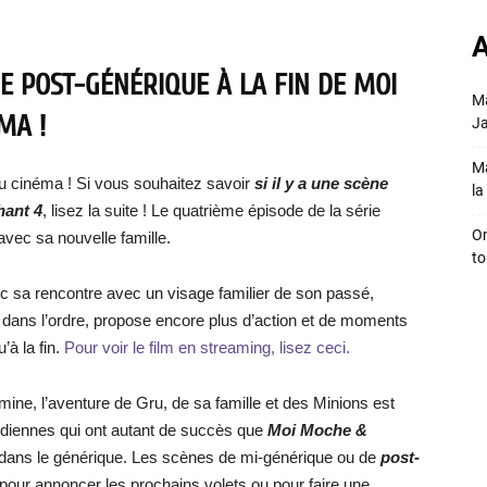
A
NE POST-GÉNÉRIQUE À LA FIN DE MOI
Ma
MA !
Ja
Ma
au cinéma ! Si vous souhaitez savoir
si il y a une scène
la 
ant 4
, lisez la suite ! Le quatrième épisode de la série
On
avec sa nouvelle famille.
to
vec sa rencontre avec un visage familier de son passé,
dans l’ordre, propose encore plus d’action et de moments
’à la fin.
Pour voir le film en streaming, lisez ceci.
mine, l’aventure de Gru, de sa famille et des Minions est
odiennes qui ont autant de succès que
Moi Moche &
ls dans le générique. Les scènes de mi-générique ou de
post-
pour annoncer les prochains volets ou pour faire une