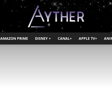
AMAZON PRIME
DISNEY +
CANAL+
APPLE TV+
ANI
Ayther