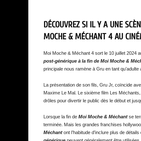
DÉCOUVREZ SI IL Y A UNE SCÈ
MOCHE & MÉCHANT 4 AU CINÉ
Moi Moche & Méchant 4 sort le 10 juillet 2024 
post-générique à la fin de
Moi Moche & Méch
principale nous ramène à Gru en tant qu’adulte 
La présentation de son fils, Gru Jr, coïncide a
Maxime Le Mal. Le sixième film Les Méchants, 
drôles pour divertir le public dès le début et jusqu
Lorsque la fin de
Moi Moche & Méchant
se ter
terminée. Mais les grandes franchises hollywo
Méchant
ont l’habitude d’inclure plus de détai
générique
peuvent généralement être utilisées 