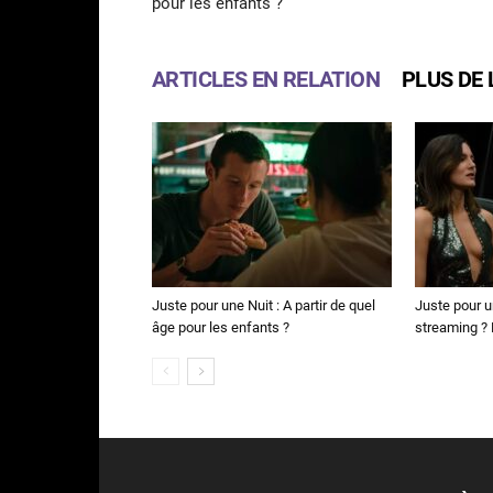
pour les enfants ?
ARTICLES EN RELATION
PLUS DE 
Juste pour une Nuit : A partir de quel
Juste pour u
âge pour les enfants ?
streaming ? N