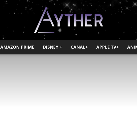
AMAZON PRIME
DISNEY +
CANAL+
APPLE TV+
ANI
Ayther