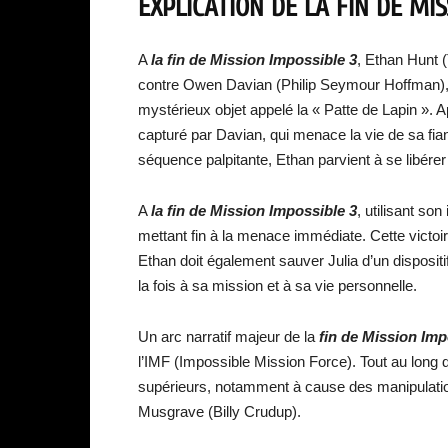
EXPLICATION DE LA FIN DE MI
A
la fin de Mission Impossible 3
, Ethan Hunt 
contre Owen Davian (Philip Seymour Hoffman), 
mystérieux objet appelé la « Patte de Lapin ». 
capturé par Davian, qui menace la vie de sa f
séquence palpitante, Ethan parvient à se libérer
A
la fin de Mission Impossible 3
, utilisant so
mettant fin à la menace immédiate. Cette victoi
Ethan doit également sauver Julia d’un disposit
la fois à sa mission et à sa vie personnelle.
Un arc narratif majeur de la
fin de Mission Imp
l’IMF (Impossible Mission Force). Tout au long 
supérieurs, notamment à cause des manipulation
Musgrave (Billy Crudup).