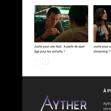
Juste pour une Nuit : A partir de quel
Juste pour u
âge pour les enfants ?
streaming ? N
À 
Ayth
séri