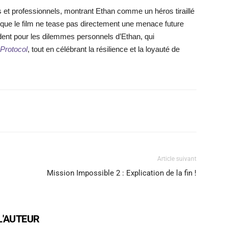
s et professionnels, montrant Ethan comme un héros tiraillé
n que le film ne tease pas directement une menace future
cédent pour les dilemmes personnels d’Ethan, qui
Protocol
, tout en célébrant la résilience et la loyauté de
X
WhatsApp
Email
Article suivant
Mission Impossible 2 : Explication de la fin !
L'AUTEUR