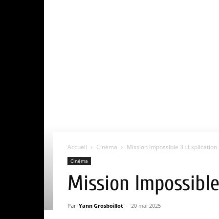
Accueil
Cinéma
Mission Impossible 3 : Explication d
Cinéma
Mission Impossible 
Par
Yann Grosboillot
-
20 mai 2025