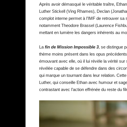
Après avoir démasqué le véritable traître, Etha
Luther Stickell (Ving Rhames), Declan (Jonath
complot interne permet à l’IMF de retrouver sa s
notamment Theodore Brassel (Laurence Fishburne
mettant en lumière les dangers inhérents au mon
La
fin de Mission Impossible 3
, se distingue 
thème moins présent dans les opus précédents.
émouvant avec elle, où il lui révèle la vérité sur s
révélée capable de se défendre dans des circons
qui marque un tournant dans leur relation. Cett
Luther, qui conseille Ethan avec humour et sage
contrastant avec l’action effrénée du reste du fi