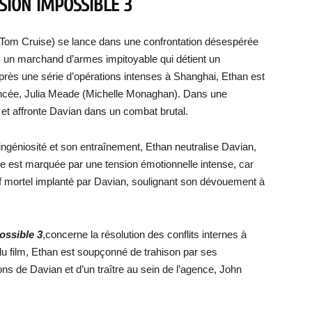
SSION IMPOSSIBLE 3
(Tom Cruise) se lance dans une confrontation désespérée
un marchand d’armes impitoyable qui détient un
Après une série d’opérations intenses à Shanghai, Ethan est
iancée, Julia Meade (Michelle Monaghan). Dans une
 et affronte Davian dans un combat brutal.
n ingéniosité et son entraînement, Ethan neutralise Davian,
re est marquée par une tension émotionnelle intense, car
if mortel implanté par Davian, soulignant son dévouement à
ossible 3
,concerne la résolution des conflits internes à
du film, Ethan est soupçonné de trahison par ses
s de Davian et d’un traître au sein de l’agence, John