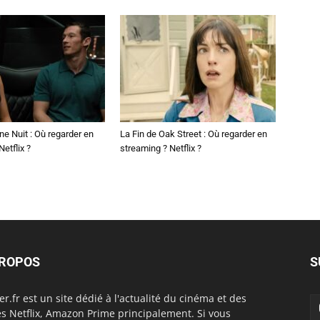
ne Nuit : Où regarder en
La Fin de Oak Street : Où regarder en
etflix ?
streaming ? Netflix ?
PROPOS
S
er.fr est un site dédié à l'actualité du cinéma et des
es Netflix, Amazon Prime principalement. Si vous