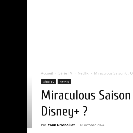
Accueil
Série TV
Netflix
Miraculous Saison 6 : Qu
Série TV
Netflix
Miraculous Saison 6
Disney+ ?
Par
Yann Grosboillot
-
18 octobre 2024