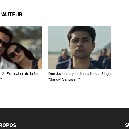
L'AUTEUR
2 : Explication de la fin !
Que devient aujourd’hui Jitendra Singh
 ?
“Sangy” Sangwan ?
PROPOS
S