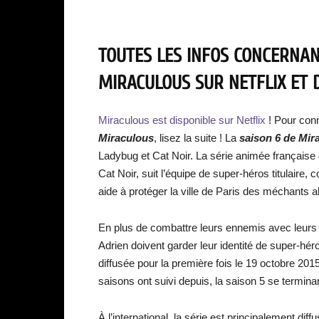
TOUTES LES INFOS CONCERNANT
MIRACULOUS SUR NETFLIX ET D
Miraculous est disponible sur Netflix
! Pour conn
Miraculous
, lisez la suite ! La
saison 6 de Mir
Ladybug et Cat Noir. La série animée française 
Cat Noir, suit l’équipe de super-héros titulair
aide à protéger la ville de Paris des méchants
En plus de combattre leurs ennemis avec leurs 
Adrien doivent garder leur identité de super-héro
diffusée pour la première fois le 19 octobre 201
saisons ont suivi depuis, la saison 5 se termin
À l’international, la série est principalement d