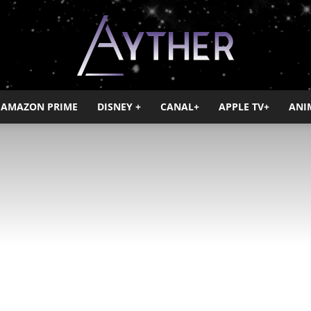
AMAZON PRIME
DISNEY +
CANAL+
APPLE TV+
ANI
Ayther