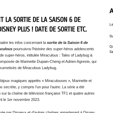
A
 LA SORTIE DE LA SAISON 6 DE
Le
ISNEY PLUS ! DATE DE SORTIE ETC.
Su
aitre les infos concernant la
sortie de la Saison 6 de
Qu
aculous
poursuivra l’histoire des super-héros adolescents
S
de super-héros, intitulée Miraculous : Tales of Ladybug &
e, composée de Marinette Dupain-Cheng et Adrien Agreste, qui
 akumetisés de Miraculous Ladybug.
bijoux magiques appelés « Miraculouses », Marinette et
s secrète, y compris l’un pour l’autre. La série a été
5 sur la chaîne de télévision française TF1 et quatre autres
ant le 1er novembre 2023.
iffusée par Disney+ et d’autres chaînes appartenant à Disney