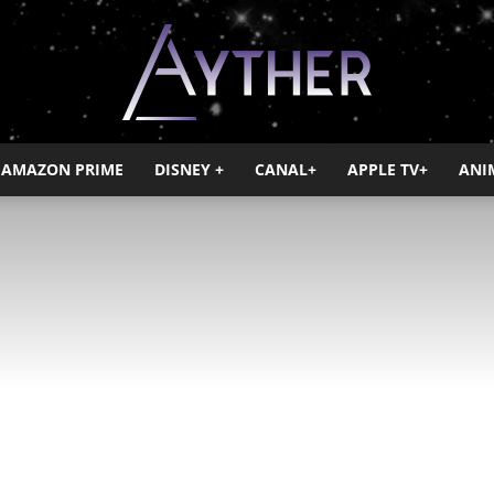
AMAZON PRIME
DISNEY +
CANAL+
APPLE TV+
ANI
Ayther