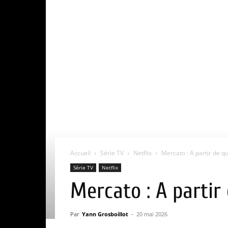
Accueil
Série TV
Netflix
Mercato : A partir de qu
Série TV
Netflix
Mercato : A partir
Par
Yann Grosboillot
-
20 mai 2026