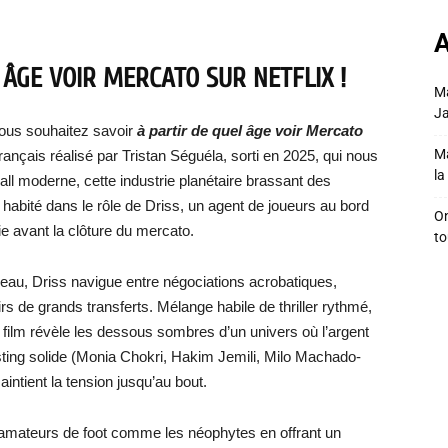
A
 ÂGE VOIR MERCATO
SUR NETFLIX !
Ma
Ja
vous souhaitez savoir
à partir de quel âge voir Mercato
Ma
français réalisé par Tristan Séguéla, sorti en 2025, qui nous
la 
all moderne, cette industrie planétaire brassant des
habité dans le rôle de Driss, un agent de joueurs au bord
On
lie avant la clôture du mercato.
to
peau, Driss navigue entre négociations acrobatiques,
s de grands transferts. Mélange habile de thriller rythmé,
e film révèle les dessous sombres d’un univers où l’argent
asting solide (Monia Chokri, Hakim Jemili, Milo Machado-
ntient la tension jusqu’au bout.
 amateurs de foot comme les néophytes en offrant un