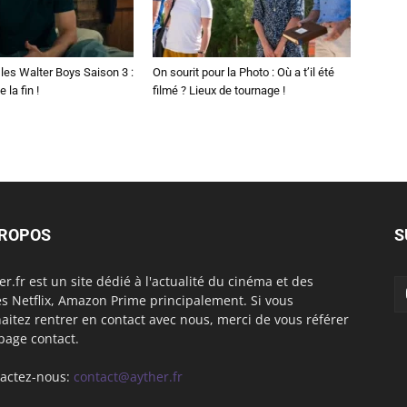
les Walter Boys Saison 3 :
On sourit pour la Photo : Où a t’il été
 la fin !
filmé ? Lieux de tournage !
PROPOS
S
er.fr est un site dédié à l'actualité du cinéma et des
es Netflix, Amazon Prime principalement. Si vous
aitez rentrer en contact avec nous, merci de vous référer
 page contact.
actez-nous:
contact@ayther.fr