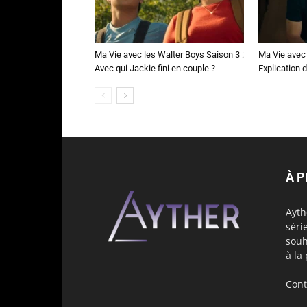
Ma Vie avec les Walter Boys Saison 3 :
Ma Vie avec 
Avec qui Jackie fini en couple ?
Explication de
À 
Ayth
séri
souh
à la
Cont