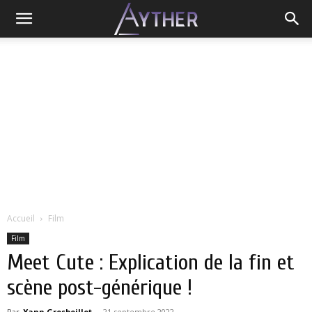
Accueil
Film
Film
Meet Cute : Explication de la fin et
scène post-générique !
Par
Yann Grosboillot
-
21 septembre 2022