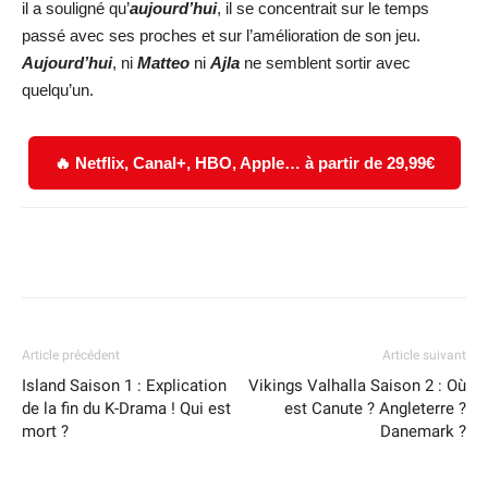
il a souligné qu’
aujourd’hui
, il se concentrait sur le temps
passé avec ses proches et sur l’amélioration de son jeu.
Aujourd’hui
, ni
Matteo
ni
Ajla
ne semblent sortir avec
quelqu’un.
🔥 Netflix, Canal+, HBO, Apple… à partir de 29,99€
Facebook
X
WhatsApp
Email
Article précédent
Article suivant
Island Saison 1 : Explication
Vikings Valhalla Saison 2 : Où
de la fin du K-Drama ! Qui est
est Canute ? Angleterre ?
mort ?
Danemark ?