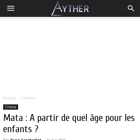
Accueil
Cinéma
Cinéma
Mata : A partir de quel âge pour les
enfants ?
Par
Yann Grosboillot
-
26 mai 2026