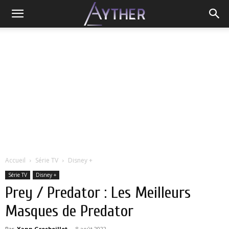
Accueil
Série TV
Disney +
Série TV
Disney +
Prey / Predator : Les Meilleurs
Masques de Predator
Par
Yann Grosboillot
-
8 août 2022