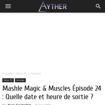
Accueil
Série TV
Animes
Série TV
Animes
Mashle Magic & Muscles Épisode 24
: Quelle date et heure de sortie ?
Par
Yann Grosboillot
-
25 mars 2024