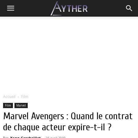
Accueil
Film
Film
Marvel
Marvel Avengers : Quand le contrat
de chaque acteur expire-t-il ?
Par
Yann Grosboillot
-
26 avril 2019