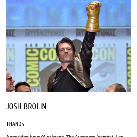
JOSH BROLIN
THANOS
Apparition jusqu’à présent:
The Avengers
(camée), Les