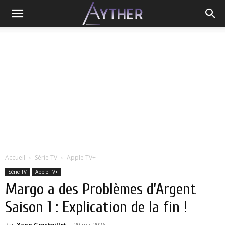
Accueil
Série TV
Apple TV+
Série TV
Apple TV+
Margo a des Problèmes d’Argent
Saison 1 : Explication de la fin !
Par
Yann Grosboillot
-
20 mai 2026