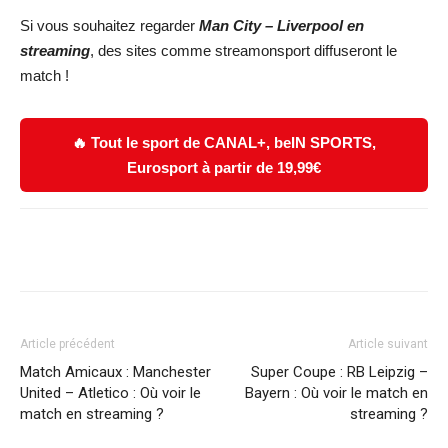
Si vous souhaitez regarder
Man City – Liverpool
en
streaming
, des sites comme streamonsport diffuseront le
match !
🔥 Tout le sport de CANAL+, beIN SPORTS,
Eurosport à partir de 19,99€
Facebook
X
WhatsApp
Email
Article précédent
Article suivant
Match Amicaux : Manchester
Super Coupe : RB Leipzig –
United – Atletico : Où voir le
Bayern : Où voir le match en
match en streaming ?
streaming ?