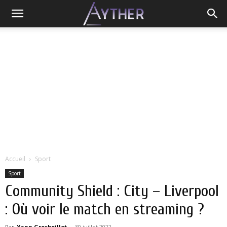
Accueil
Sport
Sport
Community Shield : City – Liverpool
: Où voir le match en streaming ?
Par
Yann Grosboillot
-
30 juillet 2022