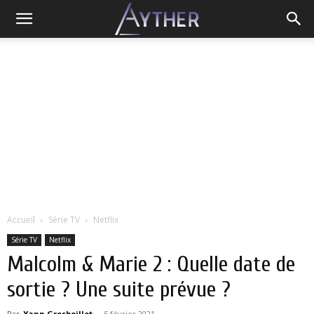
Accueil
Série TV
Netflix
Série TV
Netflix
Malcolm & Marie 2 : Quelle date de
sortie ? Une suite prévue ?
Par
Yann Grosboillot
-
5 février 2021