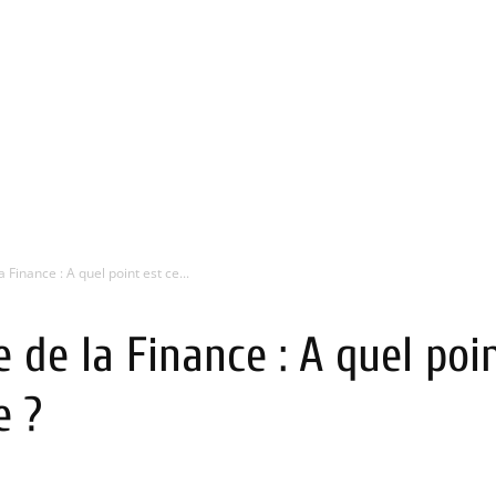
Finance : A quel point est ce...
de la Finance : A quel poin
e ?