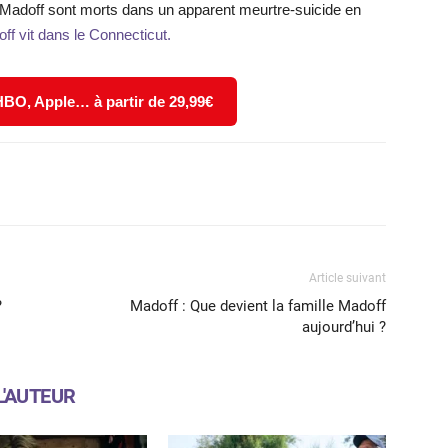
e Madoff sont morts dans un apparent meurtre-suicide en
ff vit dans le Connecticut.
 HBO, Apple… à partir de 29,99€
X
WhatsApp
Email
Article suivant
?
Madoff : Que devient la famille Madoff
aujourd’hui ?
L'AUTEUR