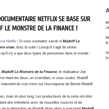
A
DOCUMENTAIRE NETFLIX SE BASE SUR
Ma
F LE MONSTRE DE LA FINANCE !
Ja
Ma
sur Netflix !
Si vous souhaitez savoir si
Madoff Le
la 
ire vraie
, lisez la suite ! Lorsqu’il s’agit de séries
On
on qu’il n’y a que deux types de personnes dans le monde :
to
,
Madoff Le Monstre de la Finance
, le réalisateur Joe
e étant les deux, un scamillain, si vous voulez. Madoff
industriel du vrai crime sur l’escroquerie de Bernie Madoff.
 mais en plus long. Les producteurs de la série ont étiré
outant des entretiens avec de nouvelles sources et de
 la déposition de Madoff. Mais alors à quel point
Madoff