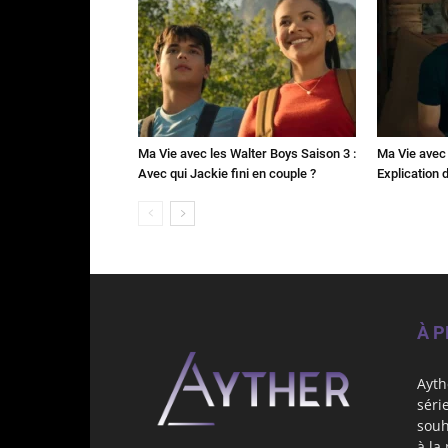
Ma Vie avec les Walter Boys Saison 3 :
Ma Vie avec 
Avec qui Jackie fini en couple ?
Explication de
À 
Ayth
séri
souh
à la