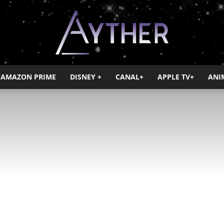
AMAZON PRIME
DISNEY +
CANAL+
APPLE TV+
ANI
Ayther