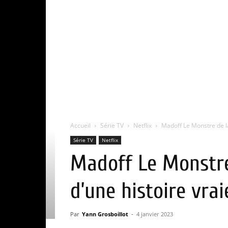
Accueil
Série TV
Netflix
Madoff Le Monstre de la 
Série TV
Netflix
Madoff Le Monstre 
d’une histoire vrai
Par
Yann Grosboillot
-
4 janvier 2023