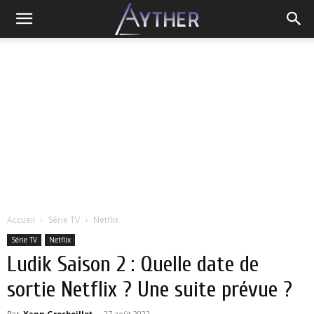
Accueil
Série TV
Netflix
Série TV
Netflix
Ludik Saison 2 : Quelle date de
sortie Netflix ? Une suite prévue ?
Par
Yann Grosboillot
-
27 août 2022