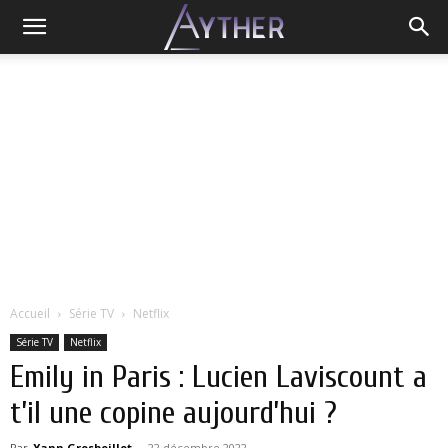
Accueil
Série TV
Netflix
Série TV
Netflix
Emily in Paris : Lucien Laviscount a
t’il une copine aujourd’hui ?
Par
Yann Grosboillot
-
22 décembre 2022