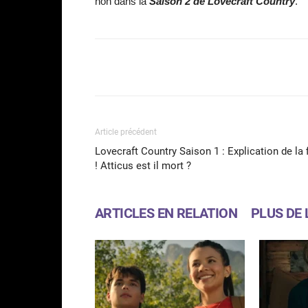
non dans la
Saison 2 de Lovecraft Country
.
Facebook
Partager
Article précédent
Lovecraft Country Saison 1 : Explication de la 
! Atticus est il mort ?
ARTICLES EN RELATION
PLUS DE 