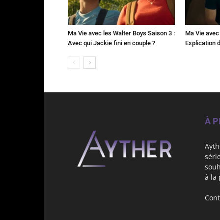
Ma Vie avec les Walter Boys Saison 3 :
Ma Vie avec 
Avec qui Jackie fini en couple ?
Explication de
À 
Ayth
séri
souh
à la
Cont