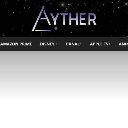
AMAZON PRIME
DISNEY +
CANAL+
APPLE TV+
ANI
Ayther