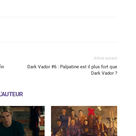
X
WhatsApp
Email
Article suivant
fin
Dark Vador #6 : Palpatine est il plus fort que
Dark Vador ?
L'AUTEUR