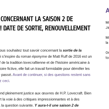
A
 CONCERNANT LA SAISON 2 DE
Ma
! DATE DE SORTIE, RENOUVELLEMENT
Ja
Ma
la 
vous souhaitez tout savoir concernant la
sortie de la
On
ui s’inspire du roman éponyme de Matt Ruff de 2016 est un
to
de la tradition lovecraftienne et de l’histoire américaine à
ire fictive, elle fait un travail formidable pour démêler les
e passé.
Avant de continuer, si des questions restent sans
z ceci.
nd pleinement justice aux œuvres de H.P. Lovecraft. Bien
rt la voie à des critiques impressionnantes et à des
la question suivante.
Y aura-t-il une saison 2 de