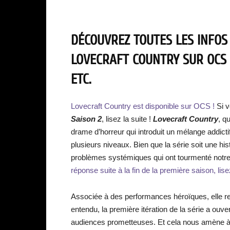
DÉCOUVREZ TOUTES LES INFOS
LOVECRAFT COUNTRY SUR OCS 
ETC.
Lovecraft Country est disponible sur OCS !
Si 
Saison 2
, lisez la suite !
Lovecraft Country
, q
drame d’horreur qui introduit un mélange addictif 
plusieurs niveaux. Bien que la série soit une histo
problèmes systémiques qui ont tourmenté notr
réponse suite à la fin de la première saison, lise
Associée à des performances héroïques, elle re
entendu, la première itération de la série a ouve
audiences prometteuses. Et cela nous amène à 