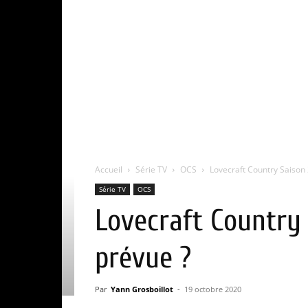
Accueil
Série TV
OCS
Lovecraft Country Saison 2
Série TV
OCS
Lovecraft Country 
prévue ?
Par
Yann Grosboillot
-
19 octobre 2020